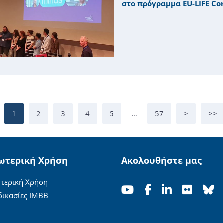
στο πρόγραμμα EU-LIFE Co
1
2
3
4
5
…
57
>
>>
ωτερική Χρήση
Ακολουθήστε μας
τερική Χρήση
δικασίες ΙΜΒΒ