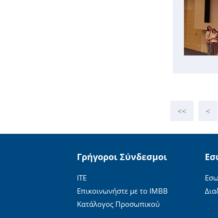
<<
<
Γρήγοροι Σύνδεσμοι
Εσ
ΙΤΕ
Εσω
Επικοινωνήστε με το ΙΜΒΒ
Δια
Κατάλογος Προσωπικού