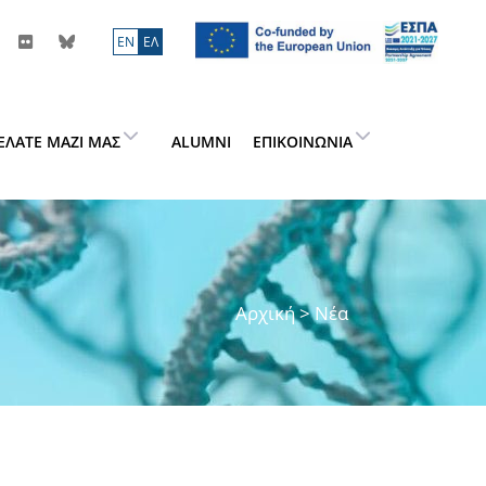
ΕN
ΕΛ
ΕΛΆΤΕ ΜΑΖΊ ΜΑΣ
ALUMNI
ΕΠΙΚΟΙΝΩΝΊΑ
Αρχική
> Νέα