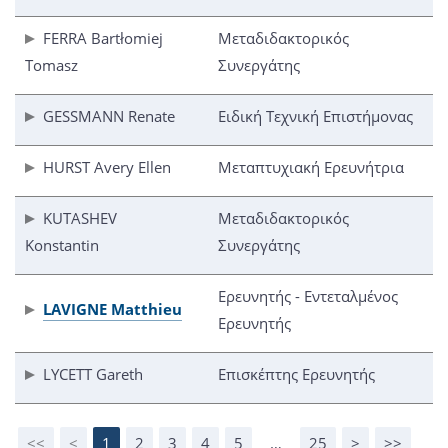
FERRA Bartłomiej
Μεταδιδακτορικός
Tomasz
Συνεργάτης
GESSMANN Renate
Ειδική Τεχνική Επιστήμονας
HURST Avery Ellen
Μεταπτυχιακή Ερευνήτρια
KUTASHEV
Μεταδιδακτορικός
Konstantin
Συνεργάτης
Ερευνητής - Εντεταλμένος
LAVIGNE Matthieu
Ερευνητής
LYCETT Gareth
Επισκέπτης Ερευνητής
<<
<
1
2
3
4
5
…
25
>
>>