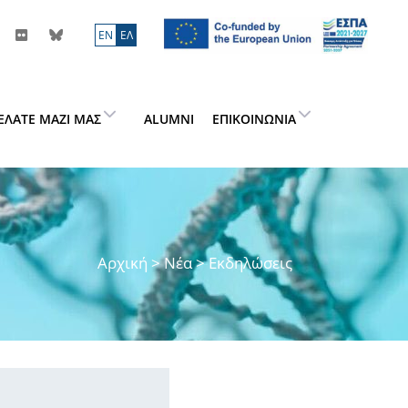
ΕN
ΕΛ
ΕΛΆΤΕ ΜΑΖΊ ΜΑΣ
ALUMNI
ΕΠΙΚΟΙΝΩΝΊΑ
Αρχική
>
Νέα
> Εκδηλώσεις