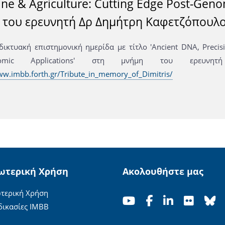
ne & Agriculture: Cutting Edge Post-Geno
 του ερευνητή Δρ Δημήτρη Καφετζόπουλ
δικτυακή επιστημονική ημερίδα με τίτλο 'Ancient DNA, Precisi
enomic Applications' στη μνήμη του ερευνη
ww.imbb.forth.gr/Tribute_in_memory_of_Dimitris/
ωτερική Χρήση
Ακολουθήστε μας
τερική Χρήση
δικασίες ΙΜΒΒ