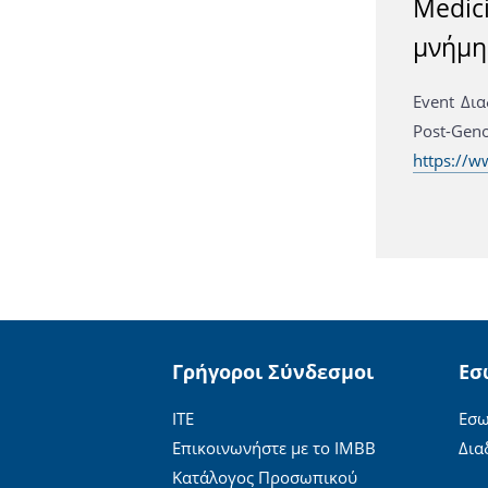
Medici
μνήμη
Event Δια
Post-G
https://w
Γρήγοροι Σύνδεσμοι
Εσ
ΙΤΕ
Εσω
Επικοινωνήστε με το ΙΜΒΒ
Δια
Κατάλογος Προσωπικού