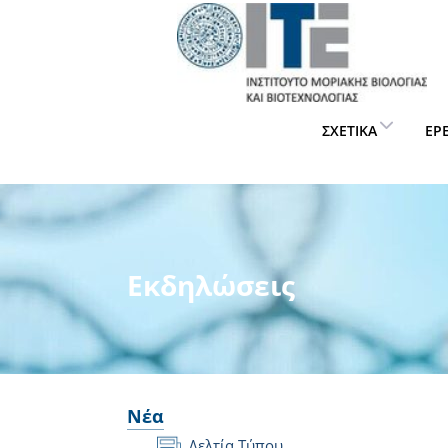
ΣΧΕΤΙΚΆ
ΈΡ
Εκδηλώσεις
Νέα
Δελτία Τύπου