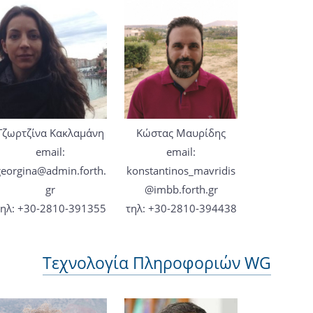
Τζωρτζίνα Κακλαμάνη
Κώστας Μαυρίδης
email:
email:
georgina@admin.forth.
konstantinos_mavridis
gr
@imbb.forth.gr
τηλ: +30-2810-391355
τηλ: +30-2810-394438
Τεχνολογία Πληροφοριών WG