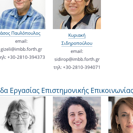
άσος Παυλόπουλος
Κυριακή
email:
Σιδηροπούλου
gizeli@imbb.forth.gr
email:
τηλ: +30-2810-394373
sidirop@imbb.forth.gr
τηλ: +30-2810-394071
δα Εργασίας Επιστημονικής Επικοινωνία