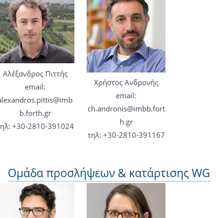
Αλέξανδρος Πιττής
Χρήστος Ανδρονής
email:
email:
alexandros.pittis@imb
ch.andronis@imbb.fort
b.forth.gr
h.gr
τηλ: +30-2810-391024
τηλ: +30-2810-391167
Ομάδα προσλήψεων & κατάρτισης WG