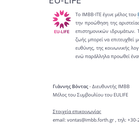
Το IMBB-ΙΤΕ έγινε μέλος του
την προώθηση της αριστεία
επιστημονικών ιδρυμάτων.
ζωής μπορεί να επιτευχθεί 
ευθύνης, της κοινωνικής λογ
ενώ παράλληλα προωθεί έναν
Γιάννης Βόντας
- Διευθυντής IMBB
Μέλος του Συμβουλίου του EULIFE
Στοιχεία επικοινωνίας
email:
vontas@imbb.forth.gr
, τηλ: +30