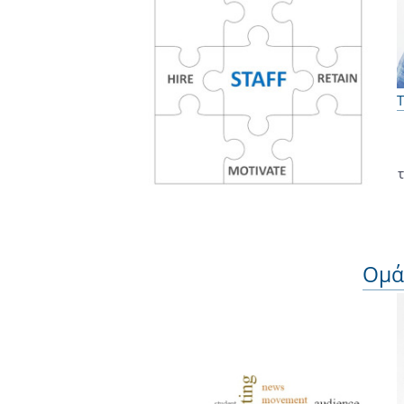
Τ
Ομά