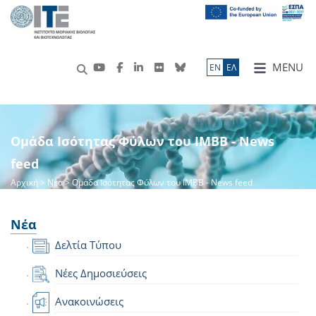
MENU
ΕN
ΕΛ
Ομάδα Ισότητας Φύλων του ΙΜΒΒ - News
feed
Αρχική
>
Νέα
> Ομάδα Ισότητας Φύλων του ΙΜΒΒ - News feed
Νέα
Δελτία Τύπου
Νέες Δημοσιεύσεις
Ανακοινώσεις