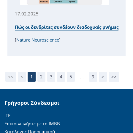
17.02.2025
Πώς οι δενδρίτες συνδέουν διαδοχικές μνήμες
[
Nature Neuroscience
]
<<
<
1
2
3
4
5
…
9
>
>>
Γρήγοροι Σύνδεσμοι
ΙΤΕ
Επικοινωνήστε με το ΙΜΒΒ
Κατάλογος Προσωπικού