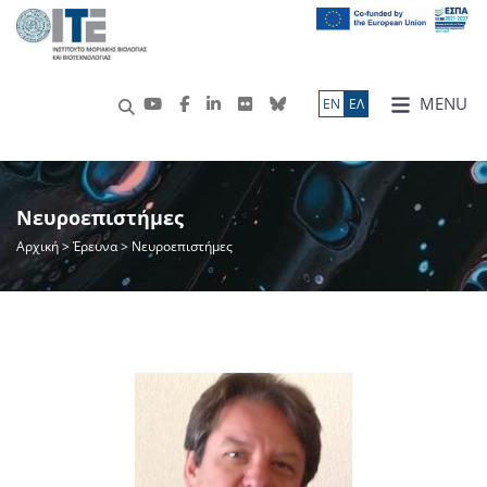
MENU
ΕN
ΕΛ
Νευροεπιστήμες
Αρχική
>
Έρευνα
> Νευροεπιστήμες