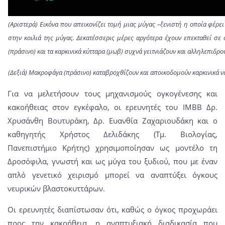
(Αριστερά) Εικόνα που απεικονίζει τομή μιας μύγας –ξενιστή η οποία φέρει
στην κοιλιά της μύγας. Δεκατέσσερις μέρες αργότερα έχουν επεκταθεί σε 
(πράσινο) και τα καρκινικά κύτταρα (μωβ) συχνά γειτνιάζουν και αλληλεπιδρο
(Δεξιά) Μακροφάγα (πράσινο) καταβροχθίζουν και αποικοδομούν καρκινικά ν
Για να μελετήσουν τους μηχανισμούς ογκογένεσης και
κακοήθειας στον εγκέφαλο, οι ερευνητές του ΙΜΒΒ Δρ.
Χρυσάνθη Βουτυράκη, Δρ. Ευανθία Ζαχαριουδάκη και ο
καθηγητής Χρήστος Δελιδάκης (Τμ. Βιολογίας,
Πανεπιστήμιο Κρήτης) χρησιμοποίησαν ως μοντέλο τη
Δροσόφιλα, γνωστή και ως μύγα του ξυδιού, που με έναν
απλό γενετικό χειρισμό μπορεί να αναπτύξει όγκους
νευρικών βλαστοκυττάρων.
Οι ερευνητές διαπίστωσαν ότι, καθώς ο όγκος προχωράει
προς την κακοήθεια, η αναπτυξιακή διαδικασία που