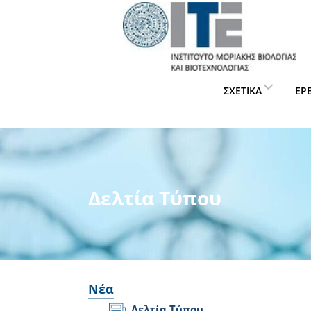
ΣΧΕΤΙΚΆ
ΈΡ
Δελτία Τύπου
Νέα
Δελτία Τύπου