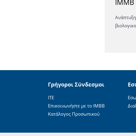
ΙΜΜΒ τ
Ανάπτυξη
βιολογικ
Γρήγοροι Σύνδεσμοι
Εσ
ΙΤΕ
Εσω
Επικοινωνήστε με το ΙΜΒΒ
Δια
Κατάλογος Προσωπικού