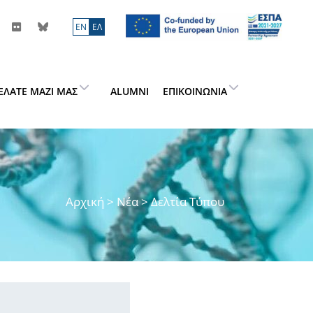
ΕN
ΕΛ
ΕΛΆΤΕ ΜΑΖΊ ΜΑΣ
ALUMNI
ΕΠΙΚΟΙΝΩΝΊΑ
Αρχική
>
Νέα
> Δελτία Τύπου