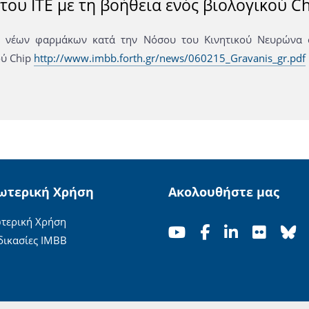
ου ΙΤΕ με τη βοήθεια ενός βιολογικού Ch
 νέων φαρμάκων κατά την Νόσου του Κινητικού Νευρώνα σ
ού Chip
http://www.imbb.forth.gr/news/060215_Gravanis_gr.pdf
ωτερική Χρήση
Ακολουθήστε μας
τερική Χρήση
δικασίες ΙΜΒΒ