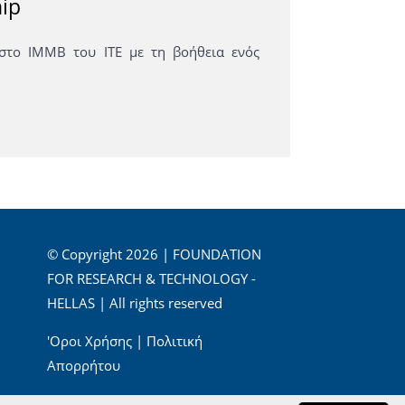
ip
το ΙΜΜΒ του ΙΤΕ με τη βοήθεια ενός
© Copyright 2026 | FOUNDATION
FOR RESEARCH & TECHNOLOGY -
HELLAS | All rights reserved
'Οροι Χρήσης
|
Πολιτική
Απορρήτου
Powered by
Apogee Information Systems