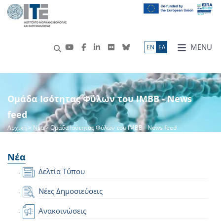
MENU
ΕN
ΕΛ
Ομάδα Ισότητας Φύλων του ΙΜΒΒ - News
feed
Αρχική
>
Νέα
> Ομάδα Ισότητας Φύλων του ΙΜΒΒ - News feed
Νέα
Δελτία Τύπου
Νέες Δημοσιεύσεις
Ανακοινώσεις