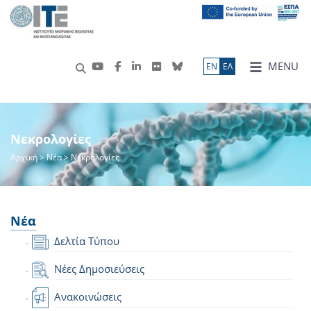
MENU
ΕN
ΕΛ
Νεκρολογίες
Αρχική
>
Νέα
> Νεκρολογίες
Νέα
Δελτία Τύπου
Νέες Δημοσιεύσεις
Ανακοινώσεις