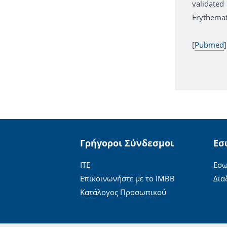
validated
Erythemato
[
Pubmed
]
Γρήγοροι Σύνδεσμοι
Εσ
ΙΤΕ
Εσω
Επικοινωνήστε με το ΙΜΒΒ
Δια
Κατάλογος Προσωπικού