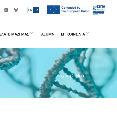
ΕN
ΕΛ
ΕΛΆΤΕ ΜΑΖΊ ΜΑΣ
ALUMNI
ΕΠΙΚΟΙΝΩΝΊΑ
Αρχική
> Νέα