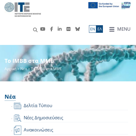
MENU
ΕN
ΕΛ
Το IMBB στα ΜΜΕ
Αρχική
>
Νέα
> Το IMBB στα ΜΜΕ
Νέα
Δελτία Τύπου
Νέες Δημοσιεύσεις
Ανακοινώσεις