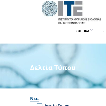
ΣΧΕΤΙΚΆ
ΈΡ
Δελτία Τύπου
Νέα
Δελτία Τύπου