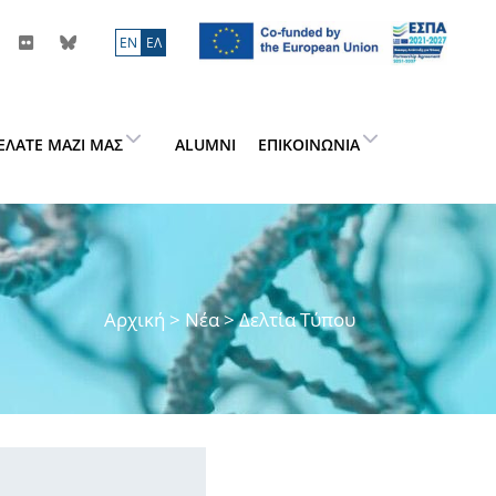
ΕN
ΕΛ
ΕΛΆΤΕ ΜΑΖΊ ΜΑΣ
ALUMNI
ΕΠΙΚΟΙΝΩΝΊΑ
Αρχική
>
Νέα
> Δελτία Τύπου