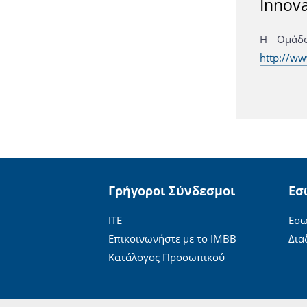
Innova
Η Ομάδα
http://ww
Γρήγοροι Σύνδεσμοι
Εσ
ΙΤΕ
Εσω
Επικοινωνήστε με το ΙΜΒΒ
Δια
Κατάλογος Προσωπικού