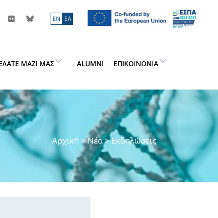
ΕN
ΕΛ
ΕΛΆΤΕ ΜΑΖΊ ΜΑΣ
ALUMNI
ΕΠΙΚΟΙΝΩΝΊΑ
Αρχική
>
Νέα
> Εκδηλώσεις