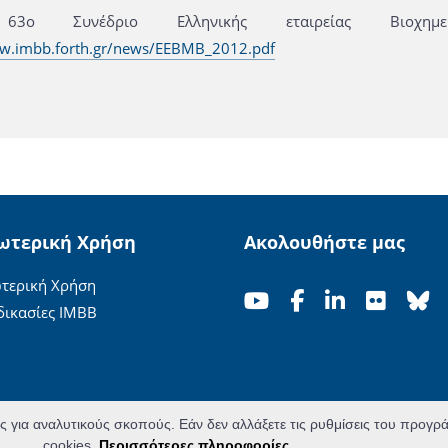
63ο Συνέδριο Ελληνικής εταιρείας Βιοχημ
ww.imbb.forth.gr/news/EEBMB_2012.pdf
ωτερική Χρήση
Ακολουθήστε μας
τερική Χρήση
δικασίες ΙΜΒΒ
ες για αναλυτικούς σκοπούς. Εάν δεν αλλάξετε τις ρυθμίσεις του προγ
cookies.
Περισσότερες πληροφορίες...