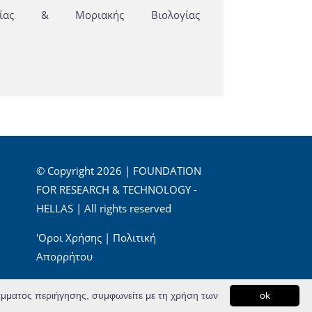
είας & Μοριακής Βιολογίας
© Copyright 2026 | FOUNDATION
FOR RESEARCH & TECHNOLOGY -
HELLAS | All rights reserved
'Οροι Χρήσης
|
Πολιτική
Απορρήτου
Powered by
Apogee Information Systems
ράμματος περιήγησης, συμφωνείτε με τη χρήση των
ok