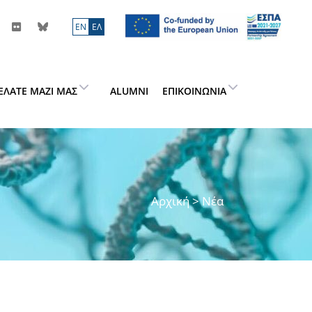
ΕN
ΕΛ
ΕΛΆΤΕ ΜΑΖΊ ΜΑΣ
ALUMNI
ΕΠΙΚΟΙΝΩΝΊΑ
Αρχική
> Νέα