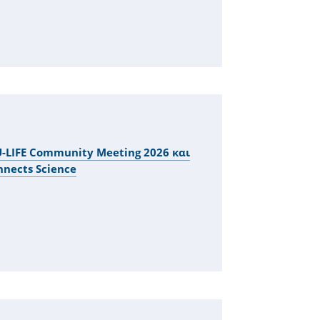
U-LIFE Community Meeting 2026 και
nnects Science