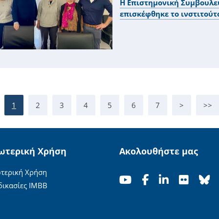
Η Επιστημονική Συμβουλε
επισκέφθηκε το ινστιτούτο
1
2
3
4
5
6
7
>
>>
ωτερική Χρήση
Ακολουθήστε μας
τερική Χρήση
δικασίες ΙΜΒΒ