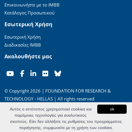
Επικοινωνήστε με το ΙΜΒΒ
Κατάλογος Προσωπικού
Εσωτερική Χρήση
Εσωτερική Χρήση
Διαδικασίες ΙΜΒΒ
Ακολουθήστε μας
© Copyright 2026 | FOUNDATION FOR RESEARCH &
TECHNOLOGY - HELLAS | All rights reserved
Αυτός ο ιστότοπος χρησιμοποιεί cookies και
ok
'Οροι Χρήσης
|
Πολιτική Απορρήτου
παρόμοιες τεχνολογίες για αναλυτικούς
σκοπούς. Εάν δεν αλλάξετε τις ρυθμίσεις του προγράμματος
Powered by
Apogee Information Systems
περιήγησης, συμφωνείτε με τη χρήση των cookies.