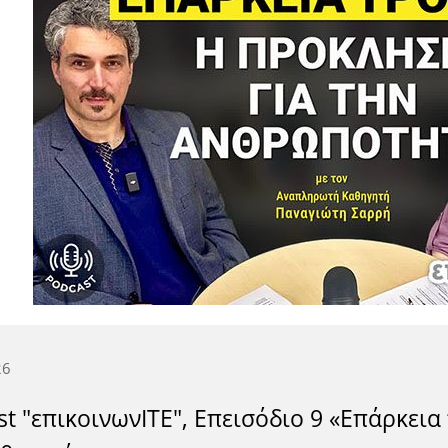
26
t "επικοινωνITE", Επεισόδιο 9 «Επάρκεια