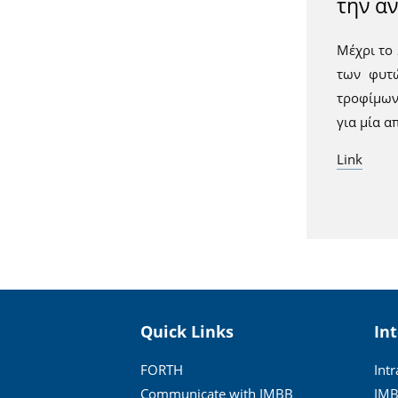
την α
Μέχρι το 
των φυτώ
τροφίμων
για μία α
Link
Quick Links
In
FORTH
Int
Communicate with IMBB
IMB