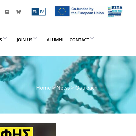
ΕN
ΕΛ
ES
JOIN US
ALUMNI
CONTACT
Home
>
News
> Outreach