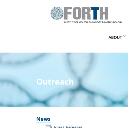
ABOUT
Outreach
News
Press Releases