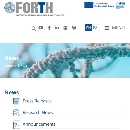
MENU
ΕN
ΕΛ
News
Home
> News
News
Press Releases
Research News
Announcements