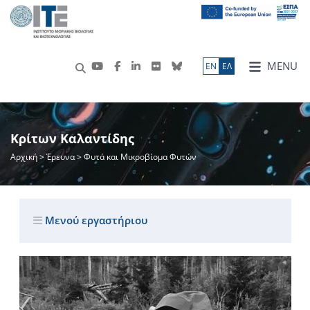
MENU
ΕN
ΕΛ
Κρίτων Καλαντίδης
Αρχική
>
Έρευνα
> Φυτά και Μικροβίομα Φυτών
Μενού εργαστήριου