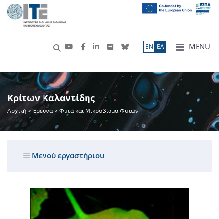
MENU
ΕN
ΕΛ
Κρίτων Καλαντίδης
Αρχική
>
Έρευνα
> Φυτά και Μικροβίομα Φυτών
Μενού εργαστήριου