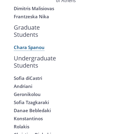
of Athens
Dimitris Malisiovas
Frantzeska Nika
Graduate
Students
Chara Spanou
Undergraduate
Students
Sofia diCastri
Andriani
Geronikolou
Sofia Tzagkaraki
Danae Bebledaki
Konstantinos
Rolakis