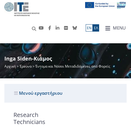
MENU
ΕN
ΕΛ
Inga Siden-Κιάμος
Αρχική
>
Έρευνα
> Έντομα και Νόσοι Μεταδιδόμενες από Φορείς
Μενού εργαστήριου
Research
Technicians