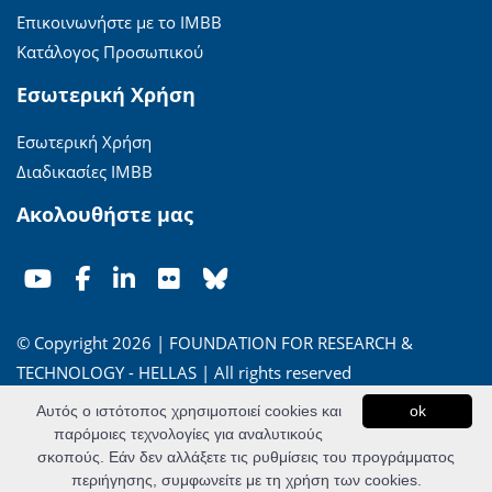
Επικοινωνήστε με το ΙΜΒΒ
Κατάλογος Προσωπικού
Εσωτερική Χρήση
Εσωτερική Χρήση
Διαδικασίες ΙΜΒΒ
Ακολουθήστε μας
© Copyright 2026 | FOUNDATION FOR RESEARCH &
TECHNOLOGY - HELLAS | All rights reserved
Αυτός ο ιστότοπος χρησιμοποιεί cookies και
ok
'Οροι Χρήσης
|
Πολιτική Απορρήτου
παρόμοιες τεχνολογίες για αναλυτικούς
σκοπούς. Εάν δεν αλλάξετε τις ρυθμίσεις του προγράμματος
Powered by
Apogee Information Systems
περιήγησης, συμφωνείτε με τη χρήση των cookies.