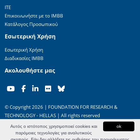
ΙΤΕ
Επικοινωνήστε με το ΙΜΒΒ
Κατάλογος Προσωπικού
Εσωτερική Χρήση
Εσωτερική Χρήση
Διαδικασίες ΙΜΒΒ
Ακολουθήστε μας
© Copyright 2026 | FOUNDATION FOR RESEARCH &
TECHNOLOGY - HELLAS | All rights reserved
Αυτός ο ιστότοπος χρησιμοποιεί cookies και
ok
'Οροι Χρήσης
|
Πολιτική Απορρήτου
παρόμοιες τεχνολογίες για αναλυτικούς
σκοπούς. Εάν δεν αλλάξετε τις ρυθμίσεις του προγράμματος