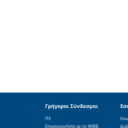
Γρήγοροι Σύνδεσμοι
Εσ
ΙΤΕ
Εσω
Επικοινωνήστε με το ΙΜΒΒ
Δια