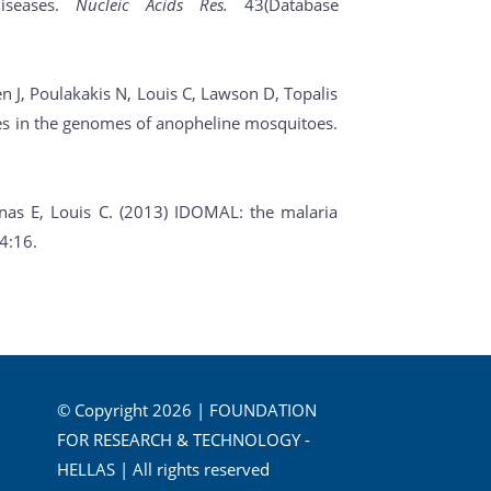
iseases.
Nucleic Acids Res.
43(Database
len J, Poulakakis N, Louis C, Lawson D, Topalis
es in the genomes of anopheline mosquitoes.
ynas E, Louis C. (2013) IDOMAL: the malaria
4:16.
© Copyright 2026 | FOUNDATION
FOR RESEARCH & TECHNOLOGY -
HELLAS | All rights reserved