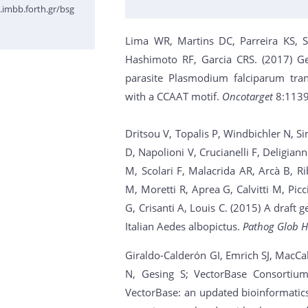
.imbb.forth.gr/bsg
Lima WR, Martins DC, Parreira KS, S
Hashimoto RF, Garcia CRS. (2017) G
parasite Plasmodium falciparum tran
with a CCAAT motif.
Oncotarget
8:113
Dritsou V, Topalis P, Windbichler N, 
D, Napolioni V, Crucianelli F, Deligia
M, Scolari F, Malacrida AR, Arcà B, R
M, Moretti R, Aprea G, Calvitti M, Pic
G, Crisanti A, Louis C. (2015) A draf
Italian Aedes albopictus.
Pathog Glob H
Giraldo-Calderón GI, Emrich SJ, MacCa
N, Gesing S; VectorBase Consortiu
VectorBase: an updated bioinformatics