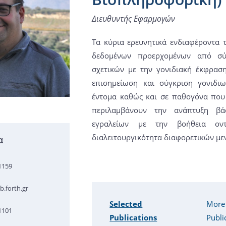
Διευθυντής Εφαρμογών
Τα κύρια ερευνητικά ενδιαφέροντα 
δεδομένων προερχομένων από σύγ
σχετικών με την γονιδιακή έκφρασ
επισημείωση και σύγκριση γονιδι
έντομα καθώς και σε παθογόνα που
περιλαμβάνουν την ανάπτυξη βά
εγραλείων με την βοήθεια ον
διαλειτουργικότητα διαφορετικών με
α
1159
.forth.gr
Selected
More
1101
Publications
Publi