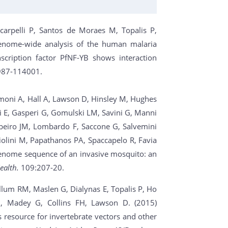
carpelli P, Santos de Moraes M, Topalis P,
enome-wide analysis of the human malaria
scription factor PfNF-YB shows interaction
987-114001.
Simoni A, Hall A, Lawson D, Hinsley M, Hughes
nni E, Gasperi G, Gomulski LM, Savini G, Manni
ibeiro JM, Lombardo F, Saccone G, Salvemini
ciolini M, Papathanos PA, Spaccapelo R, Favia
t genome sequence of an invasive mosquito: an
ealth.
109:207-20.
llum RM, Maslen G, Dialynas E, Topalis P, Ho
m, Madey G, Collins FH, Lawson D. (2015)
 resource for invertebrate vectors and other