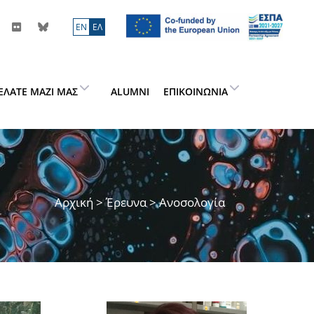
ΕN
ΕΛ
ΕΛΆΤΕ ΜΑΖΊ ΜΑΣ
ALUMNI
ΕΠΙΚΟΙΝΩΝΊΑ
Αρχική
>
Έρευνα
> Ανοσολογία