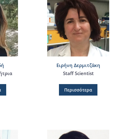
δή
Ειρήνη Δερμιτζάκη
ήτρια
Staff Scientist
α
Περισσότερα