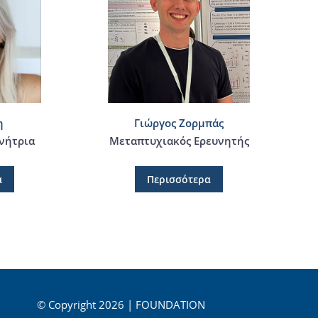
η
Γιώργος Ζορμπάς
νήτρια
Μεταπτυχιακός Ερευνητής
α
Περισσότερα
© Copyright 2026 | FOUNDATION