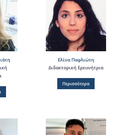
ιάτη
Ελίνα Παφλιώτη
ική
Διδακτορική Ερευνήτρια
α
Περισσότερα
α