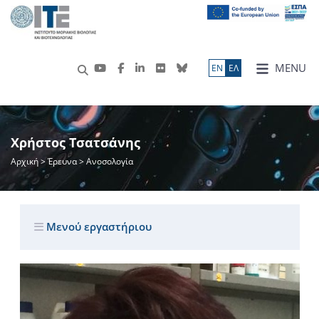
MENU
ΕN
ΕΛ
Χρήστος Τσατσάνης
Αρχική
>
Έρευνα
> Ανοσολογία
Μενού εργαστήριου