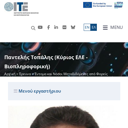
MENU
ΕN
ΕΛ
Παντελής Τοπάλης (Κύριος ΕΛΕ -
Βιοπληροφορική)
Αρχική
>
Έρευνα
> Έντομα και Νόσοι Μεταδιδόμενες από Φορείς
Μενού εργαστήριου