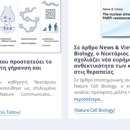
Σε άρθρο News & Vie
Biology, ο Νεκτάριο
σχολιάζει νέα ευρήμ
που προστατεύει το
ανθεκτικότητα των 
τη γήρανση και
στις θεραπείες
Σε άρθρο επιστημονικής α
 καθηγητή Νεκτάριου
Nature Cell Biology, ο 
οσιεύθηκε ως επιλεγμένο
αναλύει πρόσφατη μελέτη η.
ture Communications.
περισσότερα...
[
Nature Cell Biology
]
τίο Τύπου
]