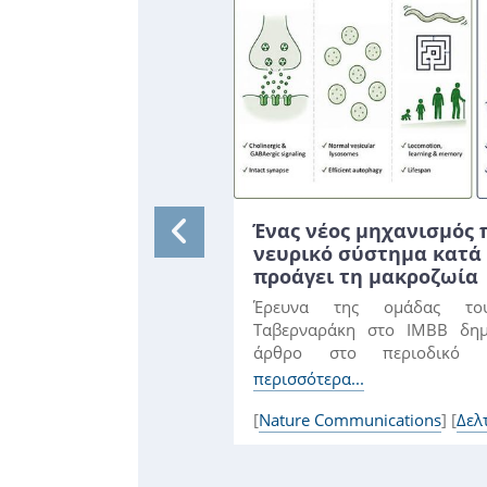
Ένας νέος μηχανισμός 
νευρικό σύστημα κατά 
προάγει τη μακροζωία
Έρευνα της ομάδας του
Ταβερναράκη στο IMBB δημ
άρθρο στο περιοδικό Na
Αποκαλύπτει...
περισσότερα...
[
Nature Communications
] [
Δελ