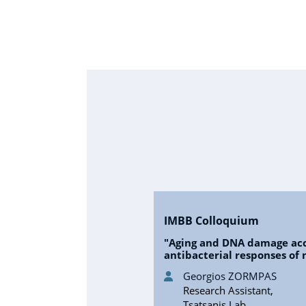
IMBB Colloquium
"Aging and DNA damage ac
antibacterial responses of
Georgios ZORMPAS
Research Assistant,
Tsatsanis Lab