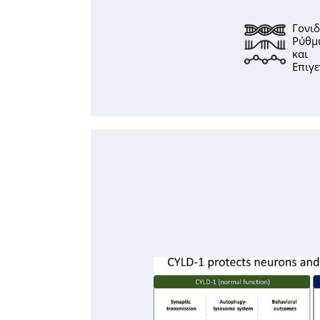
Γονιδ
Ρύθμ
και
Επιγε