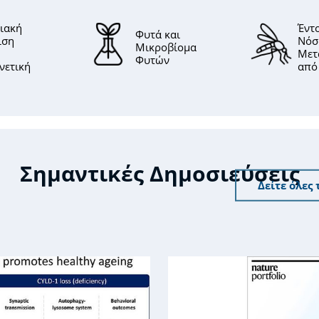
ιακή
Έντ
Φυτά και
ιση
Νόσ
Μικροβίομα
Μετ
Φυτών
νετική
από
Σημαντικές Δημοσιεύσεις
Δείτε όλες