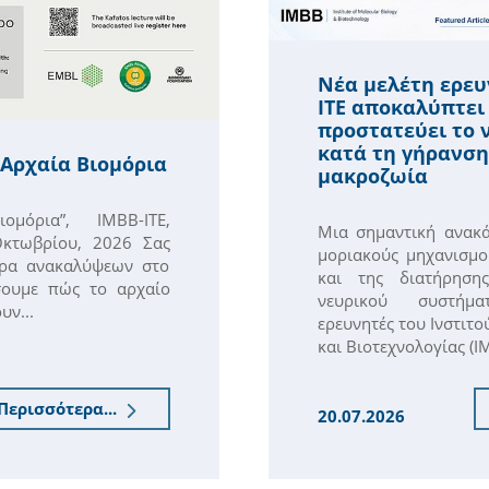
Νέα μελέτη ερευ
ΙΤΕ αποκαλύπτει
προστατεύει το 
κατά τη γήρανση
Αρχαία Βιομόρια
μακροζωία
ομόρια”, IMBB-ITE,
Μια σημαντική ανακ
Οκτωβρίου, 2026 Σας
μοριακούς μηχανισμο
έρα ανακαλύψεων στο
και της διατήρηση
σουμε πώς το αρχαίο
νευρικού συστήμα
υν...
ερευνητές του Ινστιτ
και Βιοτεχνολογίας (Ι
Περισσότερα...
20.07.2026