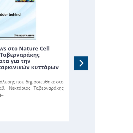
ws στο Nature Cell
ς Ταβερναράκης
Το NEXT-FRET απο
ατα για την
στην αναδίπλωση
καρκινικών κυττάρων
Ερευνητές του FORTH
μέθοδο που παρακολ
νάλυσης που δημοσιεύθηκε στο
καθώς αναδιπλώνοντα
καθ. Νεκτάριος Ταβερναράκης
αποκαλύπτοντας...
περισσότερα...
..
[
GitHub
] [
PubMed
] [
PNA