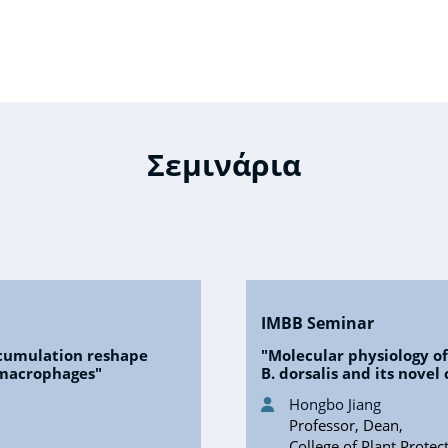
Σεμινάρια
IMBB Seminar
cumulation reshape
"Molecular physiology o
 macrophages"
B. dorsalis and its nove
Hongbo Jiang
Professor, Dean,
College of Plant Protec