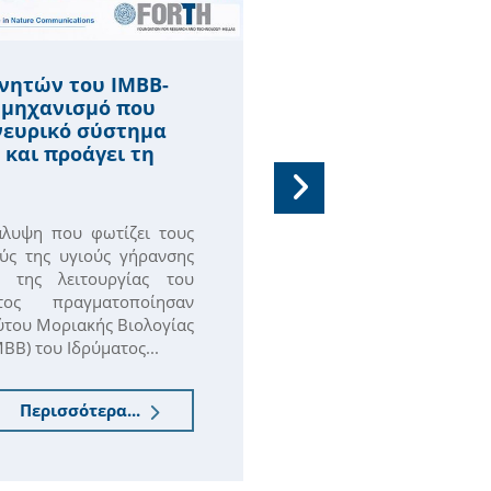
Η Καθηγήτρια 
νητών του ΙΜΒΒ-
Καραγωγέως εξ
 μηχανισμό που
μέλος του Ευ
νευρικό σύστημα
Μοριακής Βιολ
 και προάγει τη
Μέλος του Ευρωπα
Βιολογίας (EMBO -
άλυψη που φωτίζει τους
Organization) εκλ
ύς της υγιούς γήρανσης
ομότιμη Καθηγήτρ
ς της λειτουργίας του
Αναπτυξιακής Νευ
τος πραγματοποίησαν
Σχολής του Πανεπισ
ούτου Μοριακής Βιολογίας
ΜΒΒ) του Ιδρύματος...
Περισσότερα...
30.06.2026