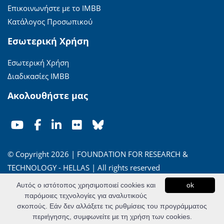
Επικοινωνήστε με το ΙΜΒΒ
Κατάλογος Προσωπικού
Εσωτερική Χρήση
Εσωτερική Χρήση
Διαδικασίες ΙΜΒΒ
Ακολουθήστε μας
© Copyright 2026 | FOUNDATION FOR RESEARCH &
TECHNOLOGY - HELLAS | All rights reserved
Αυτός ο ιστότοπος χρησιμοποιεί cookies και
ok
'Οροι Χρήσης
|
Πολιτική Απορρήτου
παρόμοιες τεχνολογίες για αναλυτικούς
σκοπούς. Εάν δεν αλλάξετε τις ρυθμίσεις του προγράμματος
Powered by
Apogee Information Systems
περιήγησης, συμφωνείτε με τη χρήση των cookies.