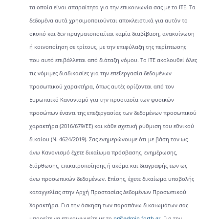
τα οποία είναι απαραίτητα για την επικοινωνία σας με το ΙΤΕ. Τα
δεδομένα αυτά χρησιμοποιούνται αποκλειστικά για αυτόν το
σκοπό και δεν πραγματοποιείται καμία διαβίβαση, ανακοίνωση
ή κοινοποίηση σε τρίτους, με την επιφύλαξη της περίπτωσης
που αυτό επιβάλλεται από διάταξη νόμου. Το ΙΤΕ ακολουθεί όλες
τις νόμιμες διαδικασίες για την επεξεργασία δεδομένων
προσωπικού χαρακτήρα, όπως αυτές ορίζονται από τον
Ευρωπαϊκό Κανονισμό για την προστασία των φυσικών
προσώπων έναντι της επεξεργασίας των δεδομένων προσωπικού
χαρακτήρα (2016/679/ΕΕ) και κάθε σχετική ρύθμιση του εθνικού
δικαίου (Ν. 4624/2019). Σας ενημερώνουμε ότι με βάση τον ως
άνω Κανονισμό έχετε δικαίωμα πρόσβασης, ενημέρωσης,
διόρθωσης, επικαιροποίησης ή ακόμα και διαγραφής των ως
άνω προσωπικών δεδομένων. Επίσης, έχετε δικαίωμα υποβολής
καταγγελίας στην Αρχή Προστασίας Δεδομένων Προσωπικού
Χαρακτήρα. Για την άσκηση των παραπάνω δικαιωμάτων σας
μπορείτε να επικοινωνείτε με το
pr@admin.forth.gr
. Για την