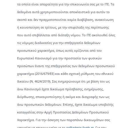
τα οποία είναι απαραίτητα για την επικοινωνία σας με το ΙΤΕ. Τα
δεδομένα αυτά χρησιμοποιούνται αποκλειστικά για αυτόν το
σκοπό και δεν πραγματοποιείται καμία διαβίβαση, ανακοίνωση
ή κοινοποίηση σε τρίτους, με την επιφύλαξη της περίπτωσης
που αυτό επιβάλλεται από διάταξη νόμου. Το ΙΤΕ ακολουθεί όλες
τις νόμιμες διαδικασίες για την επεξεργασία δεδομένων
προσωπικού χαρακτήρα, όπως αυτές ορίζονται από τον
Ευρωπαϊκό Κανονισμό για την προστασία των φυσικών
προσώπων έναντι της επεξεργασίας των δεδομένων προσωπικού
χαρακτήρα (2016/679/ΕΕ) και κάθε σχετική ρύθμιση του εθνικού
δικαίου (Ν. 4624/2019). Σας ενημερώνουμε ότι με βάση τον ως
άνω Κανονισμό έχετε δικαίωμα πρόσβασης, ενημέρωσης,
διόρθωσης, επικαιροποίησης ή ακόμα και διαγραφής των ως
άνω προσωπικών δεδομένων. Επίσης, έχετε δικαίωμα υποβολής
καταγγελίας στην Αρχή Προστασίας Δεδομένων Προσωπικού
Χαρακτήρα. Για την άσκηση των παραπάνω δικαιωμάτων σας
μπορείτε να επικοινωνείτε με το
pr@admin.forth.gr
. Για την