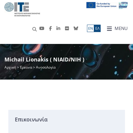
MENU
ΕN
ΕΛ
Michail Lionakis ( NIAID/NIH )
Αρχική
>
Έρευνα
> Ανοσολογία
Επικοινωνία