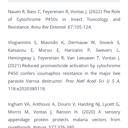
Nauen R, Bass C, Feyereisen R, Vontas J. (2022) The Role
of Cytochrome P450s in Insect Toxicology and
Resistance.
Annu Rev Entomol.
67:105-124.
Vlogiannitis S, Mavridis K, Dermauw W, Snoeck S,
Katsavou E, Morou E, Harizanis P, Swevers L,
Hemingway J, Feyereisen R, Van Leeuwen T, Vontas J.
(2021) Reduced proinsecticide activation by cytochrome
P450 confers coumaphos resistance in the major bee
parasite Varroa destructor.
Proc Natl Acad Sci U S A.
118:e2020380118.
Ingham VA, Anthousi A, Douris V, Harding NJ, Lycett G,
Morris M, Vontas J, Ranson H. (2020) A sensory
appendage protein protects malaria vectors from
pyrethroids.
Nature.
577:376-380.