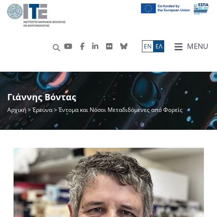
MENU
ΕN
ΕΛ
Γιάννης Βόντας
Αρχική
>
Έρευνα
> Έντομα και Νόσοι Μεταδιδόμενες από Φορείς