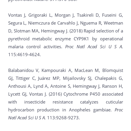
Vontas J, Grigoraki L, Morgan J, Tsakireli D, Fuseini G,
Segura L, Niemczura de Carvahlo J, Nguema R, Weetman
D, Slotman MA, Hemingway J. (2018) Rapid selection of a
pyrethroid metabolic enzyme CYP9K1 by operational
malaria control activities.
Proc Natl Acad Sci U S A.
115:4619-4624.
Balabanidou V, Kampouraki A, MacLean M, Blomquist
GJ, Tittiger C, Juárez MP, Mijailovsky SJ, Chalepakis G,
Anthousi A, Lynd A, Antoine S, Hemingway J, Ranson H,
Lycett GJ, Vontas J. (2016) Cytochrome P450 associated
with insecticide resistance catalyzes cuticular
hydrocarbon production in Anopheles gambiae.
Proc
Natl Acad Sci U S A.
113:9268-9273.