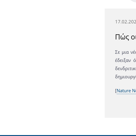
17.02.20
Πώς ο
Σε μια νέ
έδειξαν 
δενδριτικ
δημιουργ
[
Nature N