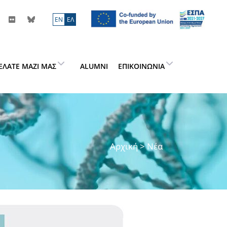
ΕN
ΕΛ
ΕΛΆΤΕ ΜΑΖΊ ΜΑΣ
ALUMNI
ΕΠΙΚΟΙΝΩΝΊΑ
Αρχική
> Νέα