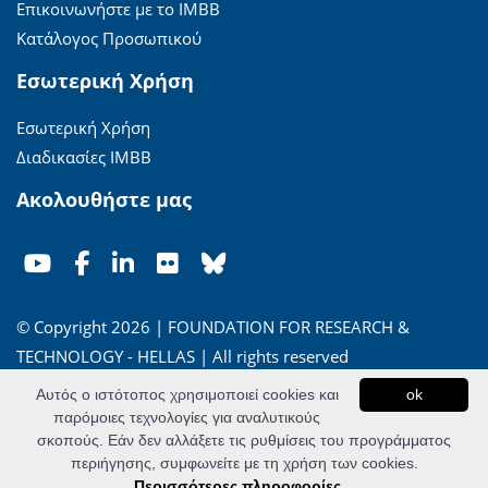
Επικοινωνήστε με το ΙΜΒΒ
Κατάλογος Προσωπικού
Εσωτερική Χρήση
Εσωτερική Χρήση
Διαδικασίες ΙΜΒΒ
Ακολουθήστε μας
© Copyright 2026 | FOUNDATION FOR RESEARCH &
TECHNOLOGY - HELLAS | All rights reserved
Αυτός ο ιστότοπος χρησιμοποιεί cookies και
ok
'Οροι Χρήσης
|
Πολιτική Απορρήτου
παρόμοιες τεχνολογίες για αναλυτικούς
σκοπούς. Εάν δεν αλλάξετε τις ρυθμίσεις του προγράμματος
Powered by
Apogee Information Systems
περιήγησης, συμφωνείτε με τη χρήση των cookies.
Περισσότερες πληροφορίες...