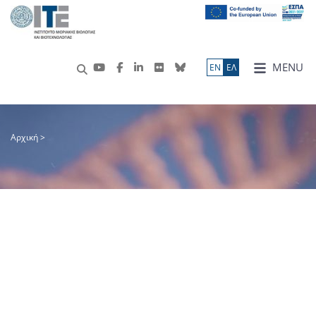
MENU
ΕN
ΕΛ
Αρχική
>