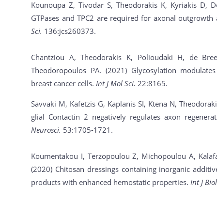
Kounoupa Z, Tivodar S, Theodorakis K, Kyriakis D, 
GTPases and TPC2 are required for axonal outgrowth a
Sci.
136:jcs260373.
Chantziou A, Theodorakis K, Polioudaki H, de Br
Theodoropoulos PA. (2021) Glycosylation modulate
breast cancer cells.
Int J Mol Sci.
22:8165.
Savvaki M, Kafetzis G, Kaplanis SI, Ktena N, Theodorak
glial Contactin 2 negatively regulates axon regenera
Neurosci.
53:1705-1721.
Koumentakou I, Terzopoulou Z, Michopoulou A, Kalafata
(2020) Chitosan dressings containing inorganic additi
products with enhanced hemostatic properties.
Int J Bi