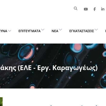
ΕΥΝΑ
ΕΠΙΤΕΎΓΜΑΤΑ
ΝΈΑ
ΕΓΚΑΤΑΣΤΆΣΕΙΣ
κης (ΕΛΕ - Εργ. Καραγωγέως)