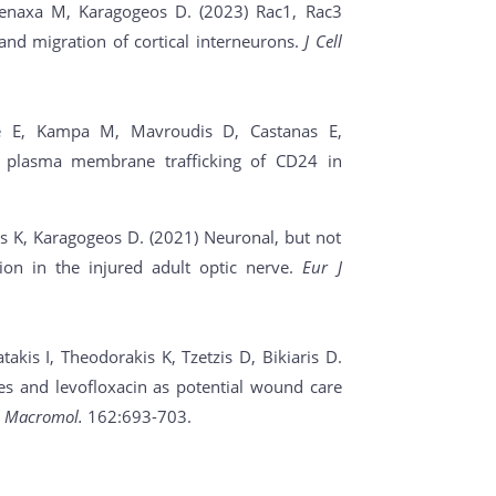
Denaxa M, Karagogeos D. (2023) Rac1, Rac3
nd migration of cortical interneurons.
J Cell
ee E, Kampa M, Mavroudis D, Castanas E,
s plasma membrane trafficking of CD24 in
is K, Karagogeos D. (2021) Neuronal, but not
tion in the injured adult optic nerve.
Eur J
kis I, Theodorakis K, Tzetzis D, Bikiaris D.
ves and levofloxacin as potential wound care
ol Macromol.
162:693-703.