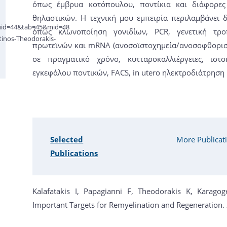
όπως έμβρυα κοτόπουλου, ποντίκια και διάφορες 
θηλαστικών. Η τεχνική μου εμπειρία περιλαμβάνει δ
&uid=44&tab=45&mid=48
όπως κλωνοποίηση γονιδίων, PCR, γενετική τρ
tinos-Theodorakis-
πρωτεϊνών και mRNA (ανοσοϊστοχημεία/ανοσοφθορισμό
σε πραγματικό χρόνο, κυτταροκαλλιέργειες, ιστο
εγκεφάλου ποντικών, FACS, in utero ηλεκτροδιάτρηση 
Selected
More Publicat
Publications
Kalafatakis I, Papagianni F, Theodorakis K, Kara
Important Targets for Remyelination and Regeneration.