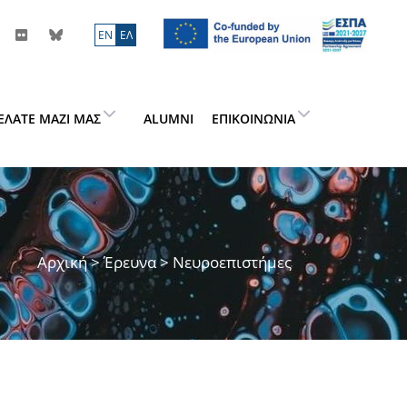
ΕN
ΕΛ
ΕΛΆΤΕ ΜΑΖΊ ΜΑΣ
ALUMNI
ΕΠΙΚΟΙΝΩΝΊΑ
Αρχική
>
Έρευνα
> Νευροεπιστήμες