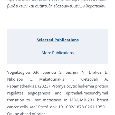
βιοδεικτών και ανάπτυξη εξατομικευμένων θεραπειών.
Selected Publications
More Publications
Vogiatzoglou AP, Spanou S, Sachini N, Drakos E,
Nikolaou C, Makatounakis T, Kretsovali A,
Papamatheakis J. (2023). Promyelocytic leukemia protein
regulates angiogenesis and epithelial-mesenchymal
transition to limit metastasis in MDA-MB-231 breast
cancer cells.
Mol Oncol.
doi: 10.1002/1878-0261.13501.
Online ahead of print.