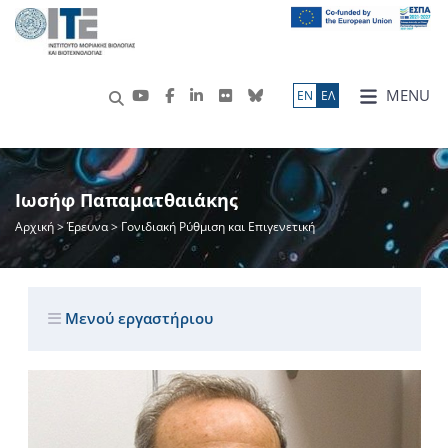
MENU
ΕN
ΕΛ
Ιωσήφ Παπαματθαιάκης
Αρχική
>
Έρευνα
> Γονιδιακή Ρύθμιση και Επιγενετική
Μενού εργαστήριου