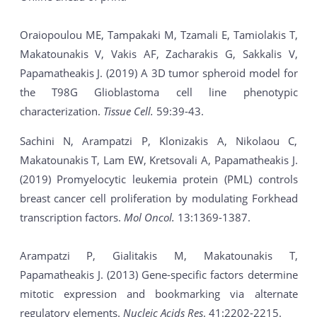
Oraiopoulou ME, Tampakaki M, Tzamali E, Tamiolakis T,
Makatounakis V, Vakis AF, Zacharakis G, Sakkalis V,
Papamatheakis J. (2019) A 3D tumor spheroid model for
the T98G Glioblastoma cell line phenotypic
characterization.
Tissue Cell.
59:39-43.
Sachini N, Arampatzi P, Klonizakis A, Nikolaou C,
Makatounakis T, Lam EW, Kretsovali A, Papamatheakis J.
(2019) Promyelocytic leukemia protein (PML) controls
breast cancer cell proliferation by modulating Forkhead
transcription factors.
Mol Oncol.
13:1369-1387.
Arampatzi P, Gialitakis M, Makatounakis T,
Papamatheakis J. (2013) Gene-specific factors determine
mitotic expression and bookmarking via alternate
regulatory elements.
Nucleic Acids Res
. 41:2202-2215.