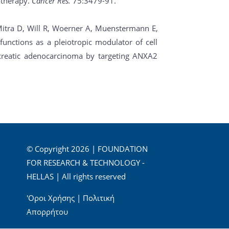
otherapy.
Cancer Res.
75:3479-91.
 Mitra D, Will R, Woerner A, Muenstermann E,
nctions as a pleiotropic modulator of cell
ncreatic adenocarcinoma by targeting ANXA2
© Copyright 2026 | FOUNDATION
FOR RESEARCH & TECHNOLOGY -
HELLAS | All rights reserved
'Οροι Χρήσης
|
Πολιτική
Απορρήτου