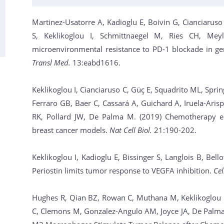
Martinez-Usatorre A, Kadioglu E, Boivin G, Cianciaruso
S, Keklikoglou I, Schmittnaegel M, Ries CH, Me
microenvironmental resistance to PD-1 blockade in ge
Transl Med.
13:eabd1616.
Keklikoglou I, Cianciaruso C, Güç E, Squadrito ML, Spr
Ferraro GB, Baer C, Cassará A, Guichard A, Iruela-Aris
RK, Pollard JW, De Palma M. (2019) Chemotherapy elici
breast cancer models.
Nat Cell Biol.
21:190-202.
Keklikoglou I, Kadioglu E, Bissinger S, Langlois B, Bel
Periostin limits tumor response to VEGFA inhibition.
Cel
Hughes R, Qian BZ, Rowan C, Muthana M, Keklikoglou 
C, Clemons M, Gonzalez-Angulo AM, Joyce JA, De Palma 