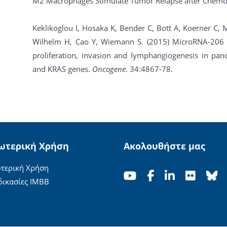
M2 Macrophages Stimulate Tumor Relapse after Chem
Keklikoglou I, Hosaka K, Bender C, Bott A, Koerner C,
Wilhelm H, Cao Y, Wiemann S. (2015) MicroRNA-206 fu
proliferation, invasion and lymphangiogenesis in pa
and KRAS genes.
Oncogene
. 34:4867-78.
ωτερική Χρήση
Ακολουθήστε μας
τερική Χρήση
δικασίες ΙΜΒΒ