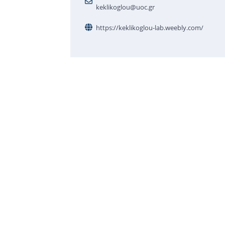
keklikoglou@uoc.gr
https://keklikoglou-lab.weebly.com/