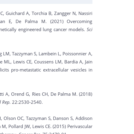
 C, Guichard A, Torchia B, Zangger N, Nassiri
ylan E, De Palma M. (2021) Overcoming
netically engineered lung cancer models.
Sci
ing LM, Tazzyman S, Lambein L, Poissonnier A,
pe ML, Lewis CE, Coussens LM, Bardia A, Jain
ts pro-metastatic extracellular vesicles in
lotti A, Orend G, Ries CH, De Palma M. (2018)
l Rep.
22:2530-2540.
I, Olson OC, Tazzyman S, Danson S, Addison
M, Pollard JW, Lewis CE. (2015) Perivascular