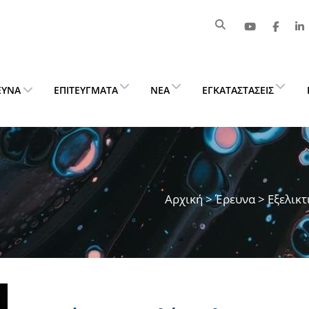
ΕΥΝΑ
ΕΠΙΤΕΎΓΜΑΤΑ
ΝΈΑ
ΕΓΚΑΤΑΣΤΆΣΕΙΣ
Αρχική
>
Έρευνα
> Εξελικτ