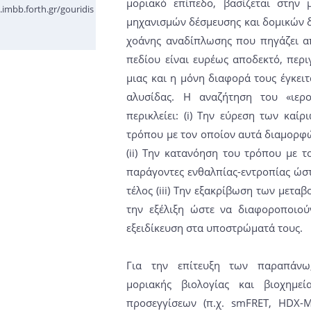
μοριακό επίπεδο, βασίζεται στην
imbb.forth.gr/gouridis
μηχανισμών δέσμευσης και δομικών δ
χοάνης αναδίπλωσης που πηγάζει α
πεδίου είναι ευρέως αποδεκτό, περιγ
μιας και η μόνη διαφορά τους έγκει
αλυσίδας. Η αναζήτηση του «ιερ
περικλείει: (i) Την εύρεση των καί
τρόπου με τον οποίον αυτά διαμορφ
(ii) Την κατανόηση του τρόπου με τ
παράγοντες ενθαλπίας-εντροπίας ώστ
τέλος (iii) Την εξακρίβωση των μετα
την εξέλιξη ώστε να διαφοροποιού
εξειδίκευση στα υποστρώματά τους.
Για την επίτευξη των παραπάνω,
μοριακής βιολογίας και βιοχημεί
προσεγγίσεων (π.χ. smFRET, HDX-M