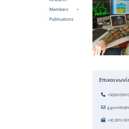
Members
Publications
Επικοινωνί
+302810391
g.gouridis@i
+30 2810 39