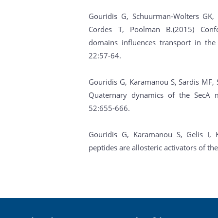
Gouridis G, Schuurman-Wolters GK, 
Cordes T, Poolman B.(2015) Confo
domains influences transport in t
22:57-64.
Gouridis G, Karamanou S, Sardis MF, 
Quaternary dynamics of the SecA mo
52:655-666.
Gouridis G, Karamanou S, Gelis I,
peptides are allosteric activators of th