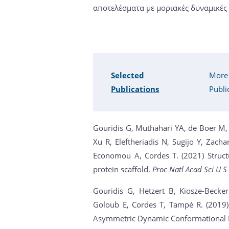
αποτελέσματα με μοριακές δυναμικές 
Selected
More
Publications
Publi
Gouridis G, Muthahari YA, de Boer M, Gr
Xu R, Eleftheriadis N, Sugijo Y, Zach
Economou A, Cordes T. (2021) Structu
protein scaffold.
Proc Natl Acad Sci U S
Gouridis G, Hetzert B, Kiosze-Beck
Goloub E, Cordes T, Tampé R. (2019
Asymmetric Dynamic Conformational 