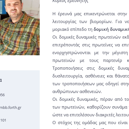
Κύριος Ερευνητής
Η έρευνά μας επικεντρώνεται στην
λειτουργίας των βιομορίων. Για 
μοριακό επίπεδο τη
δομική δυναμικ
Οι δομικές δυναμικές πρωτεϊνών εκ
επιτρέποντάς στις πρωτεΐνες να επι
ενορχηστρώνονται με την μέγιστη
πρωτεϊνών με τους παρτενέρ κ
Τροποποιήσεις στις δομικές δυνα
δυσλειτουργία, ασθένειες και θάνατ
α
των τροποποιήσεων μας οδηγεί στην
ανθρώπινων ασθενειών.
056
Οι δομικές δυναμικές, πέραν από τ
των πρωτεϊνών, καθορίζουν συνάμα τ
mbb.forth.gr
ώστε να επιτελέσουν διακριτές λειτου
1101
Ο στόχος της ομάδας μας που είναι 