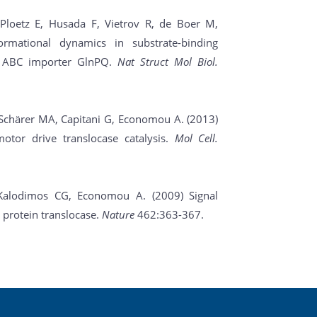
Ploetz E, Husada F, Vietrov R, de Boer M,
rmational dynamics in substrate-binding
he ABC importer GlnPQ.
Nat Struct Mol Biol.
Schärer MA, Capitani G, Economou A. (2013)
tor drive translocase catalysis.
Mol Cell.
 Kalodimos CG, Economou A. (2009) Signal
e protein translocase.
Νature
462:363-367.