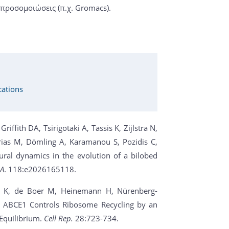
προσομοιώσεις (π.χ. Gromacs).
cations
iffith DA, Tsirigotaki A, Tassis K, Zijlstra N,
arias M, Dömling A, Karamanou S, Pozidis C,
ral dynamics in the evolution of a bilobed
 A
. 118:e2026165118.
er K, de Boer M, Heinemann H, Nürenberg-
) ABCE1 Controls Ribosome Recycling by an
Equilibrium.
Cell Rep.
28:723-734.