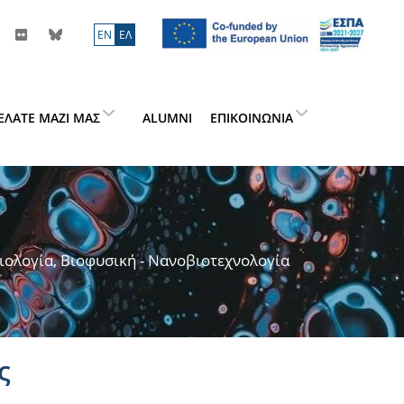
ΕN
ΕΛ
ΕΛΆΤΕ ΜΑΖΊ ΜΑΣ
ALUMNI
ΕΠΙΚΟΙΝΩΝΊΑ
ιολογία, Βιοφυσική - Νανοβιοτεχνολογία
ς