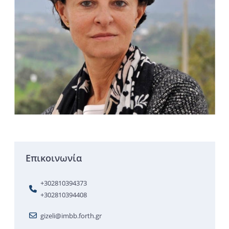
Επικοινωνία
+302810394373
+302810394408
gizeli@imbb.forth.gr