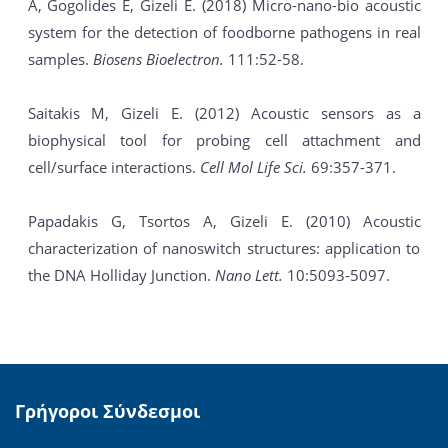
A, Gogolides E, Gizeli E. (2018) Micro-nano-bio acoustic
system for the detection of foodborne pathogens in real
samples.
Biosens Bioelectron.
111:52-58.
Saitakis M, Gizeli E. (2012) Acoustic sensors as a
biophysical tool for probing cell attachment and
cell/surface interactions.
Cell Mol Life Sci.
69:357-371.
Papadakis G, Tsortos A, Gizeli E. (2010) Acoustic
characterization of nanoswitch structures: application to
the DNA Holliday Junction.
Nano Lett.
10:5093-5097.
Γρήγοροι Σύνδεσμοι