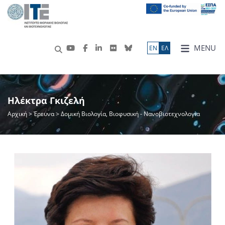
MENU
ΕN
ΕΛ
Ηλέκτρα Γκιζελή
Αρχική
>
Έρευνα
> Δομική Βιολογία, Βιοφυσική - Νανοβιοτεχνολογία