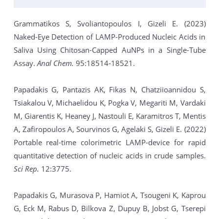
Grammatikos S, Svoliantopoulos I, Gizeli E. (2023)
Naked-Eye Detection of LAMP-Produced Nucleic Acids in
Saliva Using Chitosan-Capped AuNPs in a Single-Tube
Assay.
Anal Chem.
95:18514-18521.
Papadakis G, Pantazis AK, Fikas N, Chatziioannidou S,
Tsiakalou V, Michaelidou K, Pogka V, Megariti M, Vardaki
M, Giarentis K, Heaney J, Nastouli E, Karamitros T, Mentis
A, Zafiropoulos A, Sourvinos G, Agelaki S, Gizeli E. (2022)
Portable real-time colorimetric LAMP-device for rapid
quantitative detection of nucleic acids in crude samples.
Sci Rep.
12:3775.
Papadakis G, Murasova P, Hamiot A, Tsougeni K, Kaprou
G, Eck M, Rabus D, Bilkova Z, Dupuy B, Jobst G, Tserepi