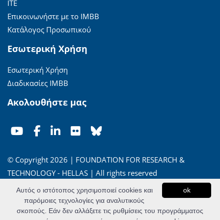
ΙΤΕ
Επικοινωνήστε με το ΙΜΒΒ
Κατάλογος Προσωπικού
Εσωτερική Χρήση
Εσωτερική Χρήση
Διαδικασίες ΙΜΒΒ
Ακολουθήστε μας
© Copyright 2026 | FOUNDATION FOR RESEARCH &
TECHNOLOGY - HELLAS | All rights reserved
Αυτός ο ιστότοπος χρησιμοποιεί cookies και
ok
'Οροι Χρήσης
|
Πολιτική Απορρήτου
παρόμοιες τεχνολογίες για αναλυτικούς
σκοπούς. Εάν δεν αλλάξετε τις ρυθμίσεις του προγράμματος
Powered by
Apogee Information Systems