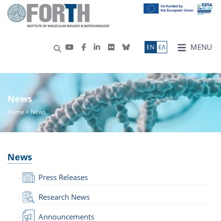
MENU
ΕN
ΕΛ
News
Home
> News
News
Press Releases
Research News
Announcements