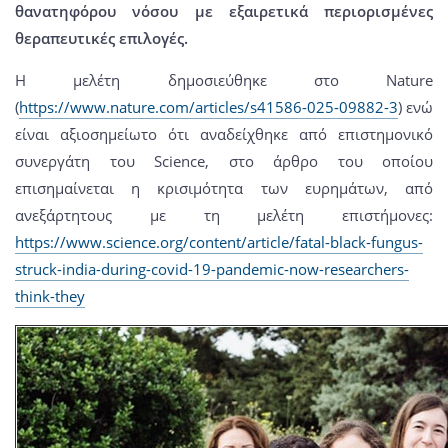
θανατηφόρου νόσου με εξαιρετικά περιορισμένες
θεραπευτικές επιλογές.
Η μελέτη δημοσιεύθηκε στο Nature
(
https://www.nature.com/articles/s41586-025-09882-3
) ενώ
είναι αξιοσημείωτο ότι αναδείχθηκε από επιστημονικό
συνεργάτη του Science, στο άρθρο του οποίου
επισημαίνεται η κρισιμότητα των ευρημάτων, από
ανεξάρτητους με τη μελέτη επιστήμονες:
https://www.science.org/content/article/fatal-black-fungus-
struck-india-during-covid-19-pandemic-now-researchers-
think-they