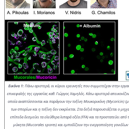
Εικόνα 1:
Πάνω αριστερά, οι κύριοι ερευνητές που συμμετείχαν στην εργασ
επικεφαλής της εργασίας καθ. Γιώργος Χαμηλός. Κάτω αριστερά απεικονίζον
οποία αναπτύσσονται και παράγουν την τοξίνη Μουκορικόνη (Mycoricin) (μ
των σπορίων και η τοξίνη δεν εκκρίνεται. Στα δεξιά παρουσιάζεται ο μ
επίπεδα δεσμεύει τα ελεύθερα λιπαρά οξέα (FFA) και τα προστατεύει από 
μύκητα (Mucorales spores) και εμποδίζουν την ενεργοποίηση γονιδίων