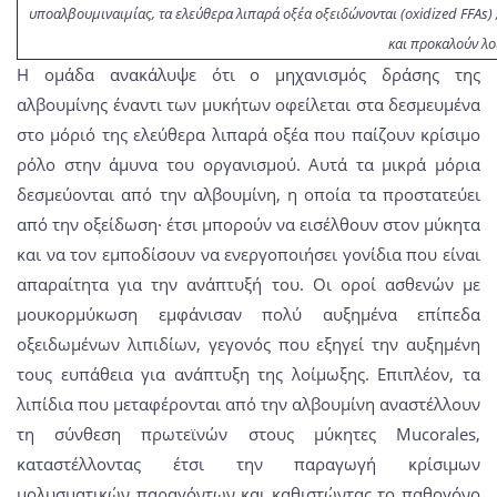
υποαλβουμιναιμίας, τα ελεύθερα λιπαρά οξέα οξειδώνονται (oxidized FFAs)
και προκαλούν λο
Η ομάδα ανακάλυψε ότι ο μηχανισμός δράσης της
αλβουμίνης έναντι των μυκήτων οφείλεται στα δεσμευμένα
στο μόριό της ελεύθερα λιπαρά οξέα που παίζουν κρίσιμο
ρόλο στην άμυνα του οργανισμού. Αυτά τα μικρά μόρια
δεσμεύονται από την αλβουμίνη, η οποία τα προστατεύει
από την οξείδωση· έτσι μπορούν να εισέλθουν στον μύκητα
και να τον εμποδίσουν να ενεργοποιήσει γονίδια που είναι
απαραίτητα για την ανάπτυξή του. Οι οροί ασθενών με
μουκορμύκωση εμφάνισαν πολύ αυξημένα επίπεδα
οξειδωμένων λιπιδίων, γεγονός που εξηγεί την αυξημένη
τους ευπάθεια για ανάπτυξη της λοίμωξης. Επιπλέον, τα
λιπίδια που μεταφέρονται από την αλβουμίνη αναστέλλουν
τη σύνθεση πρωτεϊνών στους μύκητες Mucorales,
καταστέλλοντας έτσι την παραγωγή κρίσιμων
μολυσματικών παραγόντων και καθιστώντας το παθογόνο